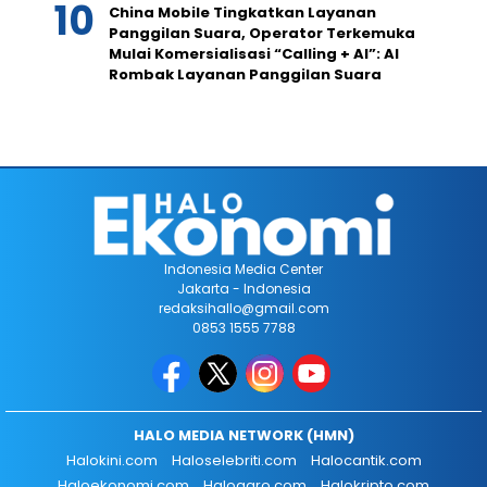
China Mobile Tingkatkan Layanan
Panggilan Suara, Operator Terkemuka
Mulai Komersialisasi “Calling + AI”: AI
Rombak Layanan Panggilan Suara
Indonesia Media Center
Jakarta - Indonesia
redaksihallo@gmail.com
0853 1555 7788
HALO MEDIA NETWORK (HMN)
Halokini.com
Haloselebriti.com
Halocantik.com
Haloekonomi.com
Haloagro.com
Halokripto.com