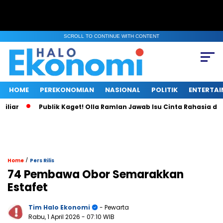
SCROLL TO CONTINUE WITH CONTENT
HOME
PEREKONOMIAN
NASIONAL
POLITIK
ENTERTA
iar
Publik Kaget! Olla Ramlan Jawab Isu Cinta Rahasia den
/
Home
Pers Rilis
74 Pembawa Obor Semarakkan
Estafet
Tim Halo Ekonomi
- Pewarta
Rabu, 1 April 2026
- 07:10 WIB