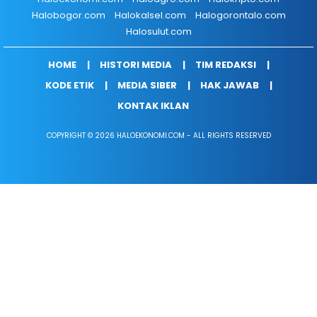
Halobogor.com
Halokalsel.com
Halogorontalo.com
Halosulut.com
HOME
HISTORI MEDIA
TIM REDAKSI
KODE ETIK
MEDIA SIBER
HAK JAWAB
KONTAK IKLAN
COPYRIGHT © 2026 HALOEKONOMI.COM - ALL RIGHTS RESERVED